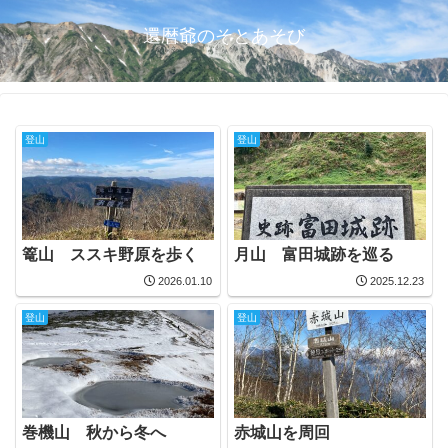
還暦爺のそとあそび
登山
登山
篭山 ススキ野原を歩く
月山 富田城跡を巡る
2026.01.10
2025.12.23
登山
登山
巻機山 秋から冬へ
赤城山を周回