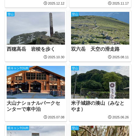
2025.12.12
2025.11.17
登山
登山
西穂高岳 岩稜を歩く
双六岳 天空の滑走路
2025.10.30
2025.08.11
軽キャンTOUR
登山
大山ナショナルパークセ
米子城跡の湊山（みなと
ンターで車中泊
やま）
2025.07.08
2025.06.26
軽キャンTOUR
登山