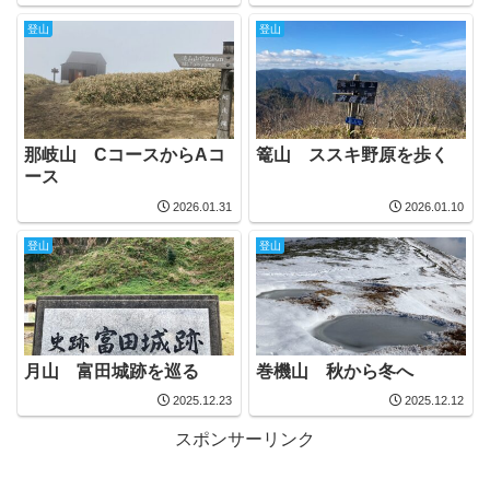
登山
登山
那岐山 CコースからAコ
篭山 ススキ野原を歩く
ース
2026.01.31
2026.01.10
登山
登山
月山 富田城跡を巡る
巻機山 秋から冬へ
2025.12.23
2025.12.12
スポンサーリンク