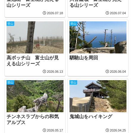
山シリーズ
る山シリーズ
2026.07.18
2026.07.04
登山
登山
高ボッチ山 富士山が見
駟馳山を周回
える山シリーズ
2026.06.13
2026.06.04
登山
登山
チンネスラブからの和気
鬼城山をハイキング
アルプス
2026.05.17
2026.04.25