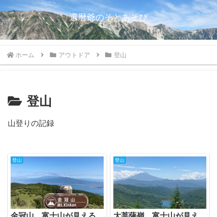
還暦爺のそとあそび
ホーム
アウトドア
登山
登山
山登りの記録
登山
登山
金冠山 富士山が見える
大菩薩嶺 富士山が見え