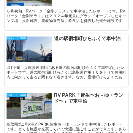
６月初旬、RVパーク「金剛テラス」で車中泊したレポートです。RV
パーク「金剛テラス」は２０２４年元旦にグランドオープンしたキャ
ンプ場、入浴施設、農産物直売所、飲食店を併設した複合施設です。
そして、自然に囲まれたロケーションの中、静かでゆっく...
道の駅宿場町ひらふくで車中泊
軽キャンTOUR
3月下旬、兵庫県佐用町にある道の駅宿場町ひらふくで車中泊したレ
ポートです。道の駅宿場町ひらふくは鳥取道作用ＩＣを下りて佐用町
内に向かって走ると間もなく着きます。なお、宿場町ひらふくのある
佐用町は、江戸時代に利神城（りかんじょう）の城下町とし...
RV PARK「皆生〜お－ゆ・ラン
軽キャンTOUR
ド〜」で車中泊
鳥取県第1号のRV PARK 皆生おーゆ・ランドで車中泊したレポート
です。とても施設が充実していて快適に過ごすことができます。さら