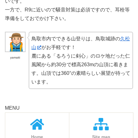
いです。
一方で、R9に近いので騒音対策は必須ですので、耳栓等
準備をしておでかけ下さい。
鳥取市内でできる山登りは、鳥取城跡の
久松
山
がお手軽です！
麓にある「るろうに剣心」のロケ地だった仁
yamaiti
風閣から約30分で標高263mの山頂に着きま
す。山頂では360°の素晴らしい展望が待って
います。
MENU
Home
Site map