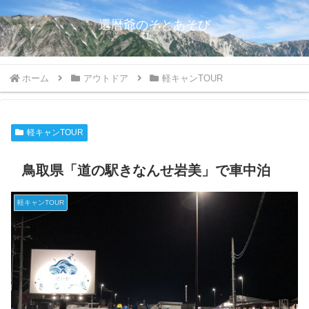
還暦爺のそとあそび
ホーム
アウトドア
軽キャンTOUR
軽キャンTOUR
鳥取県「道の駅きなんせ岩美」で車中泊
軽キャンTOUR