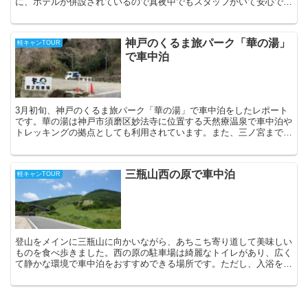
に、ホテルが併設されているので真夜中でもスタッフがいて安心で
す。また、大山や境港の水木ロードにも交通の便が良いです。
神戸のくるま旅パーク「華の湯」
軽キャンTOUR
で車中泊
3月初旬、神戸のくるま旅パーク「華の湯」で車中泊をしたレポート
です。華の湯は神戸市須磨区妙法寺に位置する天然療温泉で車中泊や
トレッキングの拠点としても利用されています。また、三ノ宮までも
バスと神戸高速鉄道を乗り継いで3〜40分程度で行けます...
三瓶山西の原で車中泊
軽キャンTOUR
登山をメインに三瓶山に向かいながら、あちこち寄り道して美味しい
ものを食べ歩きました。西の原の駐車場は綺麗なトイレがあり、広く
て静かな環境で車中泊をおすすめできる場所です。ただし、入浴を済
ましておくことと食事の準備をしておくことは必要です。