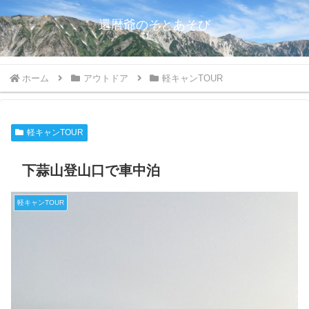
還暦爺のそとあそび
ホーム
アウトドア
軽キャンTOUR
軽キャンTOUR
下蒜山登山口で車中泊
軽キャンTOUR