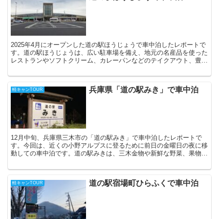
2025年4月にオープンした道の駅ほうじょうで車中泊したレポートで
す。道の駅ほうじょうは、広い駐車場を備え、地元の名産品を使った
レストランやソフトクリーム、カレーパンなどのテイクアウト、豊富
な品ぞろえの物販施設を目当てに週末には多くの人が訪...
兵庫県「道の駅みき」で車中泊
軽キャンTOUR
12月中旬、兵庫県三木市の「道の駅みき」で車中泊したレポートで
す。今回は、近くの小野アルプスに登るために前日の金曜日の夜に移
動しての車中泊です。道の駅みきは、三木金物や新鮮な野菜、果物、
米等の特産品や土産品の販売所、レストラン、スイーツショ...
道の駅宿場町ひらふくで車中泊
軽キャンTOUR