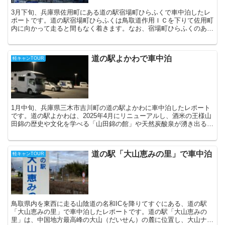
3月下旬、兵庫県佐用町にある道の駅宿場町ひらふくで車中泊したレ
ポートです。道の駅宿場町ひらふくは鳥取道作用ＩＣを下りて佐用町
内に向かって走ると間もなく着きます。なお、宿場町ひらふくのある
佐用町は、江戸時代に利神城（りかんじょう）の城下町とし...
道の駅よかわで車中泊
軽キャンTOUR
1月中旬、兵庫県三木市吉川町の道の駅よかわに車中泊したレポート
です。道の駅よかわは、2025年4月にリニューアルし、酒米の王様山
田錦の歴史や文化を学べる「山田錦の館」や天然炭酸泉が湧き出る
「吉川温泉よかたん」を併設しています。今回は、神戸に...
道の駅「大山恵みの里」で車中泊
軽キャンTOUR
鳥取県内を東西に走る山陰道の名和ICを降りてすぐにある、道の駅
「大山恵みの里」で車中泊したレポートです。道の駅「大山恵みの
里」は、中国地方最高峰の大山（だいせん）の麓に位置し、大山ナシ