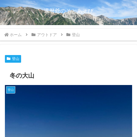
還暦爺のそとあそび
ホーム
アウトドア
登山
登山
冬の大山
登山