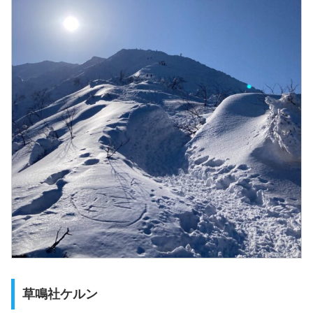
草鳴社ケルン